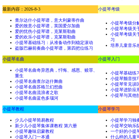
最新内容：2026-8-3
小提琴考级
查尔达什小提琴谱，意大利蒙蒂作曲
小提琴考级分解
爱的致意小提琴谱，英国爱尔加曲
小提琴考级关
爱的忧伤小提琴谱，克莱斯勒曲
小提琴考级关
爱的欢乐小提琴谱，克莱斯勒曲
习
小提琴基础练习：从准备动作到稳定滚动
培养儿童音乐
盗版巴赫前奏曲小提琴谱，第四把位练习
小提琴名曲
小提琴入门
小提琴名曲奇异恩典，忏悔、感恩、赎罪、
小提琴基础练
重生
小提琴颤音技
小提琴名曲查尔达什舞曲
小提琴常见误
小提琴名曲苏格兰幻想曲
小提琴进阶应
小提琴名曲流浪者之歌
小提琴与其他
小提琴名曲蓝色多瑙河
小提琴教程
小提琴学习
少儿小提琴简易教程
小提琴学习独
新少儿小提琴集体课教程 第六册
小提琴交响乐
小提琴趣味启蒙教程
一个好的小提琴
小提琴入门一本通
什么样的儿童