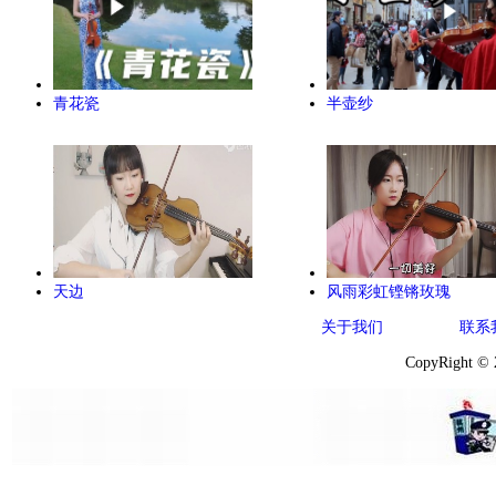
青花瓷
半壶纱
天边
风雨彩虹铿锵玫瑰
关于我们
联系
CopyRight ©