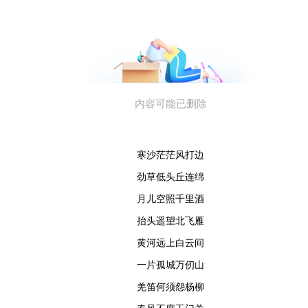
寒沙茫茫风打边
劲草低头丘连绵
月儿空照千里酒
抬头遥望北飞雁
黄河远上白云间
一片孤城万仞山
羌笛何须怨杨柳