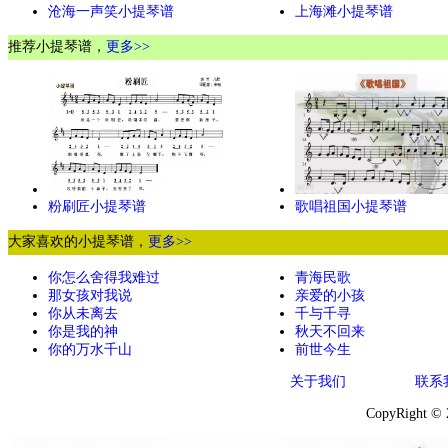
沧海一声笑小提琴谱
上海滩小提琴谱
推荐小提琴谱，
更多>>
粉刷匠小提琴谱
歌唱祖国小提琴谱
大家喜欢的小提琴谱，
更多>>
你怎么舍得我难过
青海民歌
那女孩对我说
亲爱的小孩
你从未离去
千与千寻
你是我的神
秋天不回来
你的万水千山
前世今生
关于我们
联系
CopyRight ©