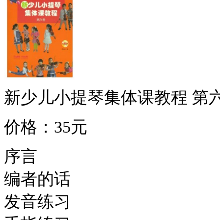
新少儿小提琴集体课教程 第
价格：35元
序言
编者的话
发音练习