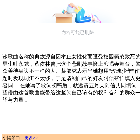
该歌曲名称的典故源自因举止女性化而遭受校园霸凌致死
男生叶永鋕，蔡依林曾把这个悲剧故事搬上演唱会舞台，
众善待身边不一样的人。蔡依林表示当她想用"玫瑰少年"
题时发现词汇不太够，于是请到自己的好友阿信帮忙填入
容词 ，在她写了歌词初稿后，就邀请五月天阿信共同填词 
望借由这首歌曲能带给这些为自己该有的权利奋斗的群众
望与力量 。
小提琴曲，
更多>>