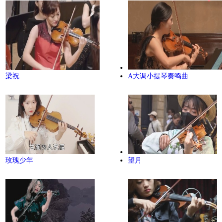
梁祝
A大调小提琴奏鸣曲
玫瑰少年
望月