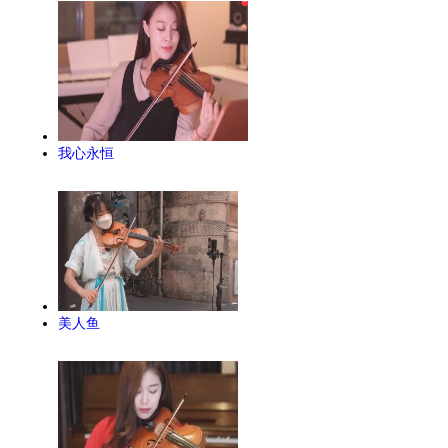
我心永恒
美人鱼