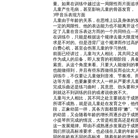
量。如果在训练中越过这一局限性而片面追
儿童产生毛病，甚至影响儿童的骨器发育，
3甲音乐表现方面
儿童由于年龄的关系，在思维上以及身体的
一定的局限性。他的表达能力也不能离开这
定了儿童在音乐表达方而的一个共同特点—
在训练巾，只能是根据这个规律去最大限度
求是不对的。但是违背厂这个规津而作过高
白费心机，甚至会伤害儿童的学习热情。
前面已经讲过，儿童与大人相比，其共同之
作为成人的后备，即人发育的初期阶段，具
索质。从这个角度来看。只要大人能做到的
也能做得到，并且有些东西做得反而会比大
训练巾，不仅要让儿童做到音准、节奏准。
达等方面，也要象要求大人一样从严要求儿
完成乐曲还是练习曲时，其意思、劲头要和
则就达不到训练的目的或者说收效不大。
儿童与大人相比，其不同之处主要就在于成
所谓不成熟，就是说儿童处在发育之中，他
段，正象幼苗一徉，其各方面都显得“嫩”、“
的幼苗，又会随着年龄的增长而逐步趋于成
小提琴所完成的情况，大管是程度高还是程
这一发展规律。即由不成熟逐步发展趋于成
我们所说高标准要求，也必须在儿童的年龄
同的年龄有不同的高标准，随着年龄的增长