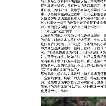
当儿童受到这样严格的训练之后，方熊在技
得到真正的锻炼，并有较大的收获和提高。那
乐曲或一首练习曲，就等于在学习的里程上
步，训练要求在训练过程中，以什么标准去
又快又好地训练出高标准人材的关键问题.然
对.{匕童这一特定的教育对象了解得不够或
对儿童的要求问题上便产生了两个“没法”:
(一)对儿童“没法”要求
儿童的学习能力非常强，可以说是无限的，
的想象，对此许多人往往估计不足。有些人
是四五岁的时候，只不过是一个不懂事的小
中尤其当遇到困难时，便得出这样一个结论:
求。”于是就降低训练标准，并.巨错误地认
好，至于怎样练，比如方法、技巧以及音乐
果有的孩子学了四五年小提琴，由于进展不
这就是对儿童的能量估计不足，降低训练标
(二)所要求的儿童“没法”做
尽管儿童的学习能力非常强，但儿童毕竟还是
一定的局限性。所以，对儿童这一特定的对
识。如果在训练中超越了这种局限性，过高
所要求的东西儿童“没法”做。这种训练一与
也是徒劳的。比如: