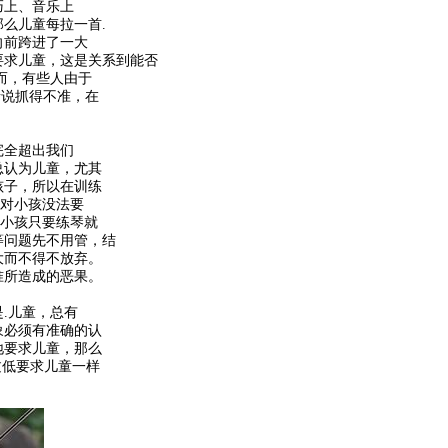
巧上、音乐上
么儿童每拉一首.
向前跨进了一大
要求儿童，这是关系到能否
而，有些人由于
者说抓得不准，在
完全超出我们
总认为儿童，尤其
孩子，所以在训练
“对小孩没法要
为小孩只要练琴就
等问题先不用管，结
大而不得不放弃。
准所造成的恶果。
.儿童，总有
象必须有准确的认
地要求儿童，那么
过低要求儿童一样