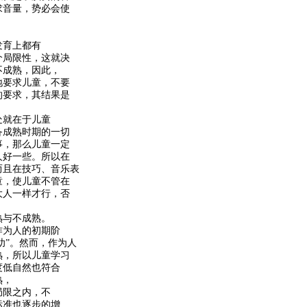
求音量，势必会使
发育上都有
个局限性，这就决
不成熟，因此，
地要求儿童，不要
的要求，其结果是
处就在于儿童
备成熟时期的一切
事，那么儿童一定
人好一些。所以在
而且在技巧、音乐表
童，使儿童不管在
大人一样才行，否
熟与不成熟。
作为人的初期阶
幼”。然而，作为人
熟，所以儿童学习
度低自然也符合
熟，
局限之内，不
标准也逐步的增