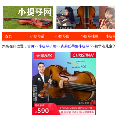
首页
小提琴谱
小提琴曲
小提琴独奏
小提
您所在的位置：
首页
>>
小提琴价格
>>
克莉丝蒂娜小提琴
>>初学者儿童