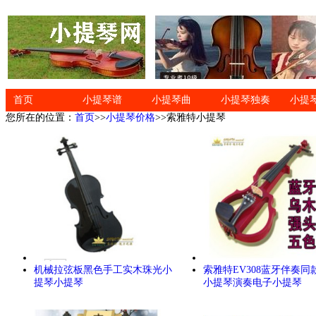
首页
小提琴谱
小提琴曲
小提琴独奏
小提
您所在的位置：
首页
>>
小提琴价格
>>索雅特小提琴
机械拉弦板黑色手工实木珠光小
索雅特EV308蓝牙伴奏同
提琴小提琴
小提琴演奏电子小提琴