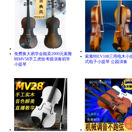
免费换大易学会能卖2000元索雅
索雅特EV108三用电木小
特MV58手工虎纹考级演奏初学
式电子小提琴 公园演奏
小提琴