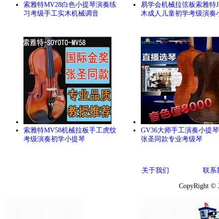
索雅特MV28白色小提琴演奏练
易学会机械拉弦板索雅特J
习考级手工实木机械调音
木成人儿童初学考级演奏
索雅特MV58机械拉板手工虎纹
GV36大师手工演奏小提
考级演奏初学小提琴
张圣同款专业考级琴
关于我们
联系
CopyRight ©