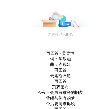
再回首 - 姜育恒
词：陈乐融
曲：卢冠廷
再回首
云遮断归途
再回首
荆棘密布
今夜不会再有难舍的旧梦
曾经与你有的梦
今后要向谁诉说