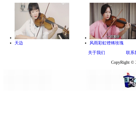
天边
风雨彩虹铿锵玫瑰
关于我们
联系
CopyRight ©