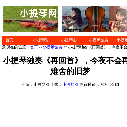
首页
小提琴谱
小提琴曲
小提琴独奏
小提
您所在的位置：
首页
>>
小提琴独奏
>>小提琴独奏《再回首》，今夜不
小提琴独奏《再回首》，今夜不会
难舍的旧梦
小编：小提琴网 上传：
小提琴网
更新时间 ：2026-06-03