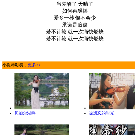
当梦醒了 天晴了
如何再飘摇
爱多一秒 恨不会少
承诺是煎熬
若不计较 就一次痛快燃烧
若不计较 就一次痛快燃烧
小提琴独奏，
更多>>
贝加尔湖畔
被遗忘的时光