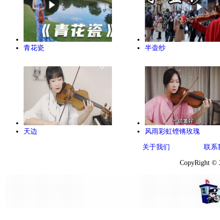
青花瓷
半壶纱
天边
风雨彩虹铿锵玫瑰
关于我们
联系
CopyRight ©