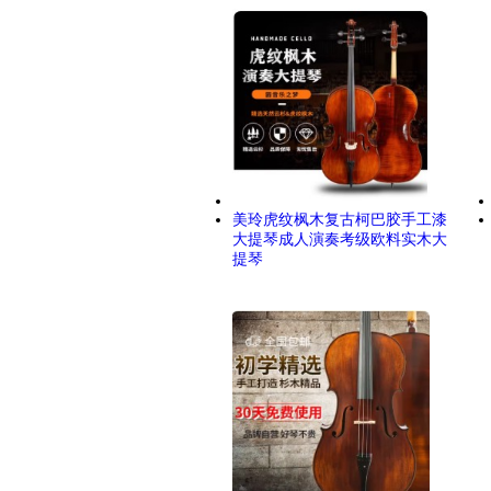
美玲虎纹枫木复古柯巴胶手工漆
大提琴成人演奏考级欧料实木大
提琴