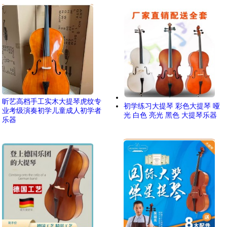
昕艺高档手工实木大提琴虎纹专
初学练习大提琴 彩色大提琴 哑
业考级演奏初学儿童成人初学者
光 白色 亮光 黑色 大提琴乐器
乐器