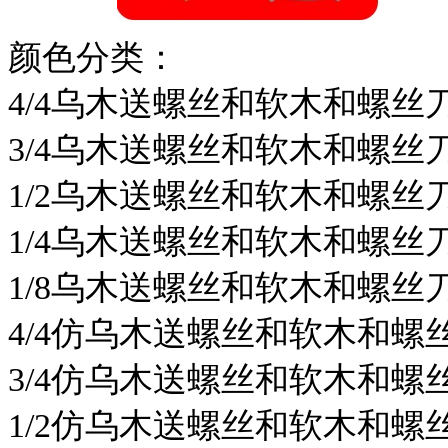
颜色分类：
4/4乌木送螺丝和软木和螺丝
3/4乌木送螺丝和软木和螺丝
1/2乌木送螺丝和软木和螺丝
1/4乌木送螺丝和软木和螺丝
1/8乌木送螺丝和软木和螺丝
4/4仿乌木送螺丝和软木和螺
3/4仿乌木送螺丝和软木和螺
1/2仿乌木送螺丝和软木和螺