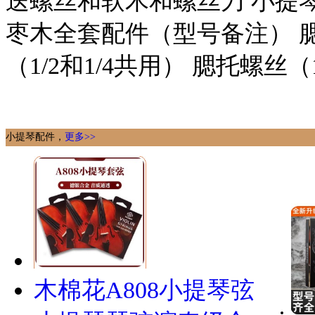
送螺丝和软木和螺丝刀 小提
枣木全套配件（型号备注） 腮托
（1/2和1/4共用） 腮托螺丝（1
小提琴配件，
更多>>
木棉花A808小提琴弦