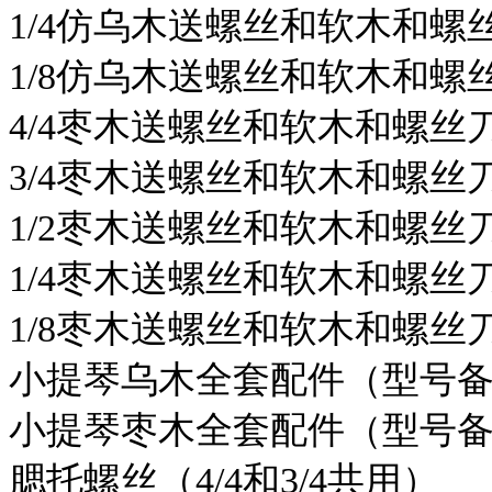
1/4仿乌木送螺丝和软木和螺
1/8仿乌木送螺丝和软木和螺
4/4枣木送螺丝和软木和螺丝
3/4枣木送螺丝和软木和螺丝
1/2枣木送螺丝和软木和螺丝
1/4枣木送螺丝和软木和螺丝
1/8枣木送螺丝和软木和螺丝
小提琴乌木全套配件（型号
小提琴枣木全套配件（型号
腮托螺丝（4/4和3/4共用）