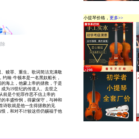
小提琴价格，
更多>>
恩、赎罪、重生。歌词简洁充满敬
，约翰·牛顿本是一名黑奴船长，
雨的海上，他蒙上帝的拯救，于是
成为19世纪的传道人。去世之
从前是个犯罪作恶不信上帝的
督的丰盛怜悯，得蒙保守，与神和
首诗歌就是他一生得拯救的见
悔恨，和对不计较这些仍赐福于他