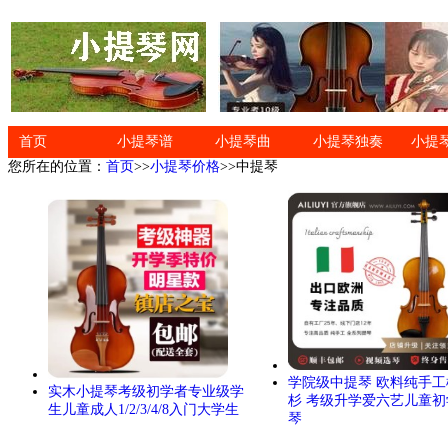
首页
小提琴谱
小提琴曲
小提琴独奏
小提
您所在的位置：
首页
>>
小提琴价格
>>中提琴
学院级中提琴 欧料纯手工
实木小提琴考级初学者专业级学
杉 考级升学爱六艺儿童初
生儿童成人1/2/3/4/8入门大学生
琴