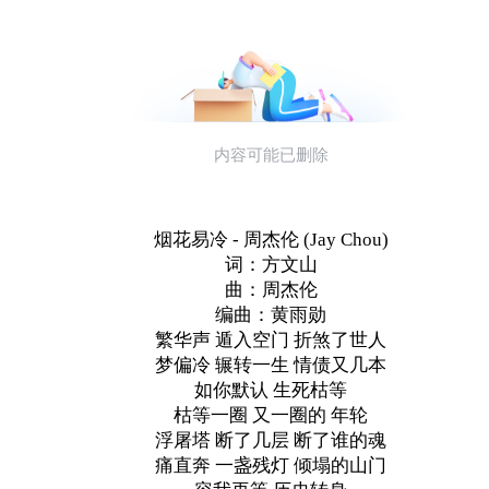
烟花易冷 - 周杰伦 (Jay Chou)
词：方文山
曲：周杰伦
编曲：黄雨勋
繁华声 遁入空门 折煞了世人
梦偏冷 辗转一生 情债又几本
如你默认 生死枯等
枯等一圈 又一圈的 年轮
浮屠塔 断了几层 断了谁的魂
痛直奔 一盏残灯 倾塌的山门