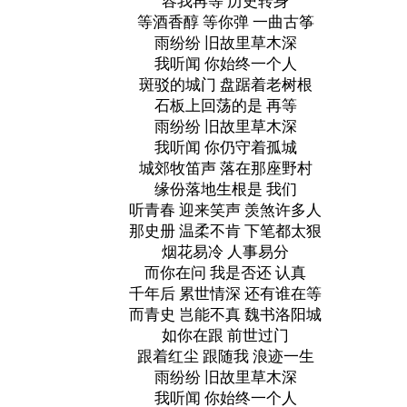
容我再等 历史转身
等酒香醇 等你弹 一曲古筝
雨纷纷 旧故里草木深
我听闻 你始终一个人
斑驳的城门 盘踞着老树根
石板上回荡的是 再等
雨纷纷 旧故里草木深
我听闻 你仍守着孤城
城郊牧笛声 落在那座野村
缘份落地生根是 我们
听青春 迎来笑声 羡煞许多人
那史册 温柔不肯 下笔都太狠
烟花易冷 人事易分
而你在问 我是否还 认真
千年后 累世情深 还有谁在等
而青史 岂能不真 魏书洛阳城
如你在跟 前世过门
跟着红尘 跟随我 浪迹一生
雨纷纷 旧故里草木深
我听闻 你始终一个人