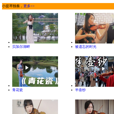
小提琴独奏，
更多>>
贝加尔湖畔
被遗忘的时光
青花瓷
半壶纱