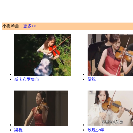
小提琴曲，
更多>>
斯卡布罗集市
梁祝
梁祝
玫瑰少年