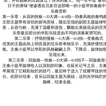
情，并在她家的庄园度过了快乐的夏天。他一生中这"最明
日子的香味"便渗透在贝多芬这部唯一的小提琴协奏曲中
乐曲赏析
第一乐章：从容的快板—D大调—4/4拍—协奏风格的奏鸣
主部主题带有深切的探询意味，随后呈现的副部主题旋律
美，从容匀称，充满了温暖和喜悦，飘散出美丽花朵的芬
乐章最后部分的华彩乐段是由不同的演奏家谱写的。
第二乐章：抒情的慢板—G大调—4/4拍—变奏曲式
优美的主题由加上弱音器的弦乐群单独呈示，充满舒缓恬
氛。主奏小提琴以华彩的风格翩翩上升、下降后，旋律如
呈现出来。
第三乐章：回旋曲—快板—D大调—6/8拍子—回旋曲形
主奏小提琴旋律给人以深刻的印象。在延长记号之后，主
琴展现了它精彩灿烂的技巧，最后终于进入了炫耀琴技的
分。此部分结束，音乐以回旋主题为基础，达到光华灿烂
巅峰，结束全曲。