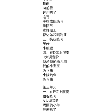
舞曲
向前看
钟声响了
连弓
手指成组练习
重阳节
蜜蜂做工
都达尔和玛利亚
三、换弦练习
漫步
小狐狸
四、在D弦上演奏
D大调音阶
我爱我的幼儿园
我的小宝宝
练习曲
小猫钓鱼
练习曲
第三单元
一、在E弦上演奏
预备练习
A大调音阶
玛丽的小羊
荞麦熟了