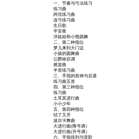
一、节奏与弓法练习
练习曲
跨弦练习曲
连弓练习曲
生日歌
平安夜
洋娃娃和小熊跳舞
二、第二种指位
梦儿来到大门边
小孩的圆舞曲
公爵咏叹调
摇篮曲
半音练习曲
三、手指的前伸与后退
练习曲五首
四、第三种指位
练习曲
土耳其进行曲
小小少年
五、第四种指位
结了又开
波尔卡舞曲
大进行曲(降号调）
大进行曲(升号调）
六、手指排列与音阶