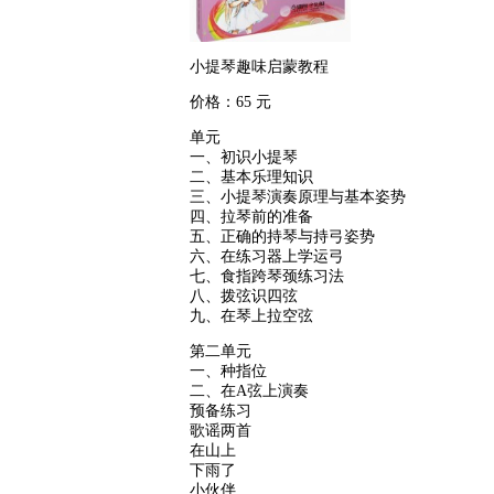
小提琴趣味启蒙教程
价格：65 元
单元
一、初识小提琴
二、基本乐理知识
三、小提琴演奏原理与基本姿势
四、拉琴前的准备
五、正确的持琴与持弓姿势
六、在练习器上学运弓
七、食指跨琴颈练习法
八、拨弦识四弦
九、在琴上拉空弦
第二单元
一、种指位
二、在A弦上演奏
预备练习
歌谣两首
在山上
下雨了
小伙伴