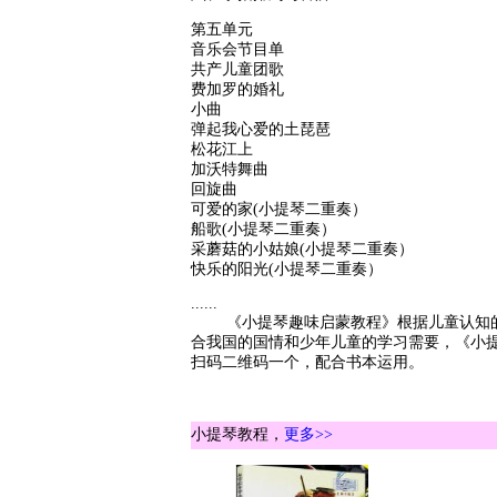
第五单元
音乐会节目单
共产儿童团歌
费加罗的婚礼
小曲
弹起我心爱的土琵琶
松花江上
加沃特舞曲
回旋曲
可爱的家(小提琴二重奏）
船歌(小提琴二重奏）
采蘑菇的小姑娘(小提琴二重奏）
快乐的阳光(小提琴二重奏）
......
《小提琴趣味启蒙教程》根据儿童认知的顺
合我国的国情和少年儿童的学习需要，《小
扫码二维码一个，配合书本运用。
小提琴教程，
更多>>