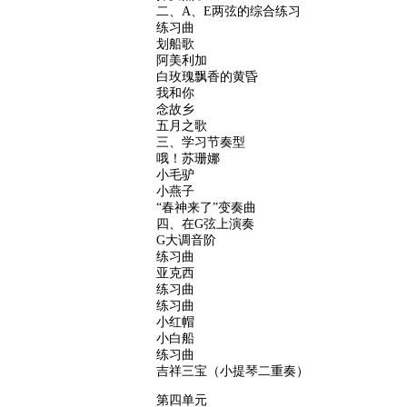
二、A、E两弦的综合练习
练习曲
划船歌
阿美利加
白玫瑰飘香的黄昏
我和你
念故乡
五月之歌
三、学习节奏型
哦！苏珊娜
小毛驴
小燕子
“春神来了”变奏曲
四、在G弦上演奏
G大调音阶
练习曲
亚克西
练习曲
练习曲
小红帽
小白船
练习曲
吉祥三宝（小提琴二重奏）
第四单元