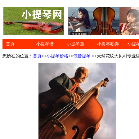
首页
小提琴谱
小提琴曲
小提琴独奏
小提
您所在的位置：
首页
>>
小提琴价格
>>
低音提琴
>>天然花纹大贝司专业