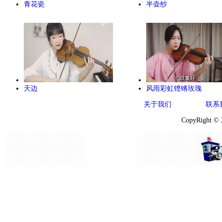
青花瓷
半壶纱
天边
风雨彩虹铿锵玫瑰
关于我们
联系
CopyRight ©