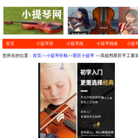
首页
小提琴谱
小提琴曲
小提琴独奏
小提
您所在的位置：
首页
>>
小提琴价格
>>
星匠小提琴
>>高提档星匠手工童