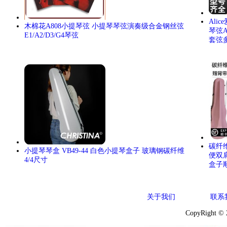
Ali
木棉花A808小提琴弦 小提琴琴弦演奏级合金钢丝弦
琴弦A
E1/A2/D3/G4琴弦
套弦
碳纤
小提琴琴盒 VB49-44 白色小提琴盒子 玻璃钢碳纤维
便双
4/4尺寸
盒子
关于我们
联系
CopyRight ©