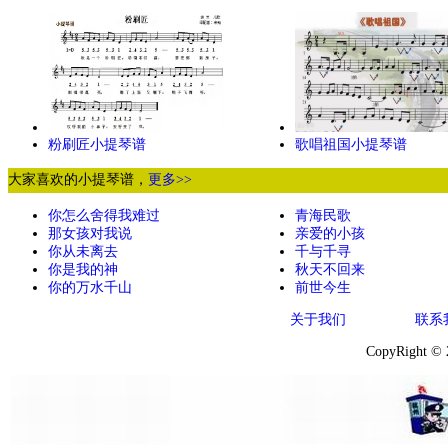
粉刷匠小提琴谱
歌唱祖国小提琴谱
大家喜欢的小提琴谱，
更多>>
你怎么舍得我难过
青海民歌
那女孩对我说
亲爱的小孩
你从未离去
千与千寻
你是我的神
秋天不回来
你的万水千山
前世今生
关于我们
联系
CopyRight ©