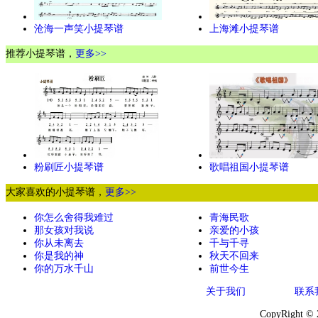
沧海一声笑小提琴谱
上海滩小提琴谱
推荐小提琴谱，
更多>>
粉刷匠小提琴谱
歌唱祖国小提琴谱
大家喜欢的小提琴谱，
更多>>
你怎么舍得我难过
青海民歌
那女孩对我说
亲爱的小孩
你从未离去
千与千寻
你是我的神
秋天不回来
你的万水千山
前世今生
关于我们
联系
CopyRight ©