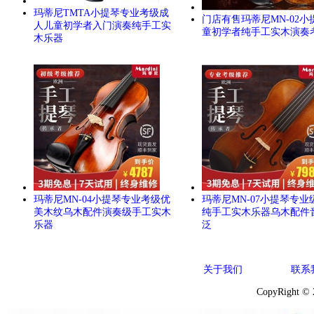
玛蒂尼TMTA小提琴专业考级成
门店有售玛蒂尼MN-02小
人儿童初学者入门演奏纯手工实
童初学者纯手工实木演奏
木乐器
玛蒂尼MN-04小提琴专业考级优
玛蒂尼MN-07小提琴专业
美木纹乌木配件演奏级手工实木
纯手工实木乐器乌木配件
乐器
泛
关于我们
联系
CopyRight ©