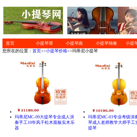
首页
小提琴谱
小提琴曲
小提琴独奏
小提
您所在的位置：
首页
>>
小提琴价格
>>玛蒂尼小提琴
玛蒂尼MC-09大提琴专业成人演
玛蒂尼MC-03专业考级演
奏手工10年风干松木面板实木乐
琴成人老师教学大师手工
器
提琴