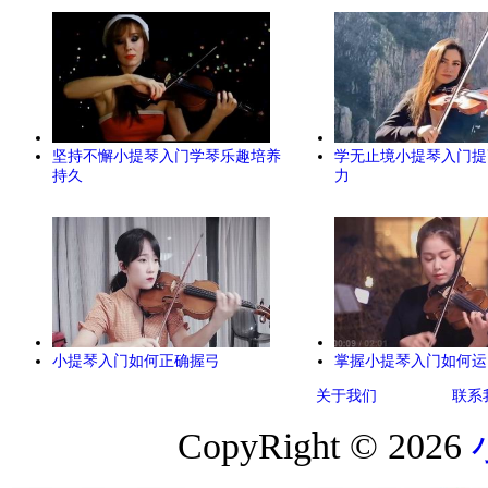
坚持不懈小提琴入门学琴乐趣培养
学无止境小提琴入门提
持久
力
小提琴入门如何正确握弓
掌握小提琴入门如何运
关于我们
联系
CopyRight © 2026