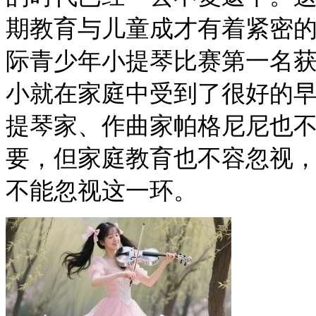
期教育与儿童成才有着紧密的
际青少年小提琴比赛第一名
小就在家庭中受到了很好的
提琴家、作曲家帕格尼尼也
要，但家庭教育也不容忽视
不能忽视这一环。