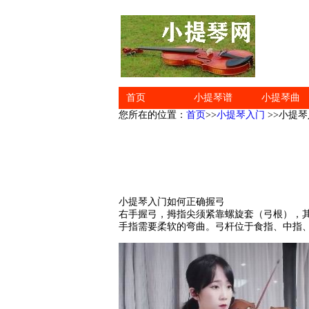
首页
小提琴谱
小提琴曲
您所在的位置：
首页
>>
小提琴入门
>>小提
小提琴入门如何正确握弓
右手握弓，拇指尖须紧靠螺旋套（弓根），
手指需要柔软的弯曲。弓杆位于食指、中指