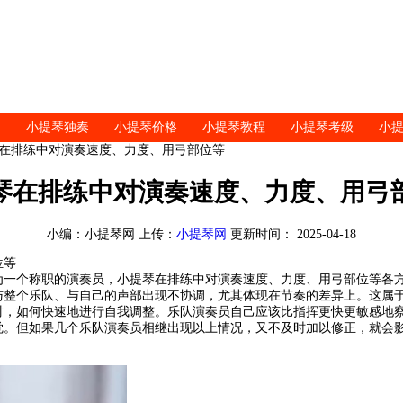
小提琴独奏
小提琴价格
小提琴教程
小提琴考级
小
琴在排练中对演奏速度、力度、用弓部位等
琴在排练中对演奏速度、力度、用弓
小编：小提琴网 上传：
小提琴网
更新时间： 2025-04-18
位等
为一个称职的演奏员，小提琴在排练中对演奏速度、力度、用弓部位等各
与整个乐队、与自己的声部出现不协调，尤其体现在节奏的差异上。这属
对，如何快速地进行自我调整。乐队演奏员自己应该比指挥更快更敏感地
觉。但如果几个乐队演奏员相继出现以上情况，又不及时加以修正，就会