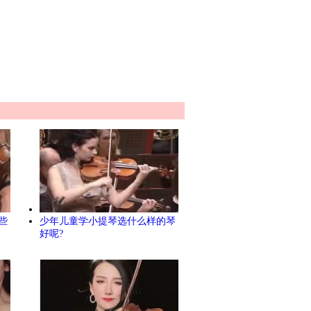
些
少年儿童学小提琴选什么样的琴
好呢?