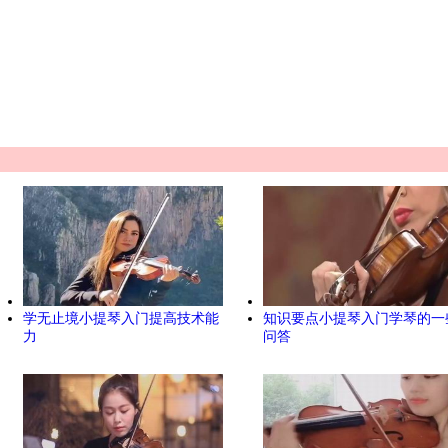
学无止境小提琴入门提高技术能
知识要点小提琴入门学琴的一
力
问答