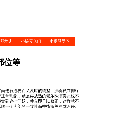
提琴培训
小提琴入门
小提琴学习
部位等
方面进行必要而又及时的调整。演奏员在排练
于正常现象，就是再成熟的老乐队演奏员也不
察觉到这些问题，并立即予以修正，这样就不
影响一个声部的一致性而被指挥关注或叫停。