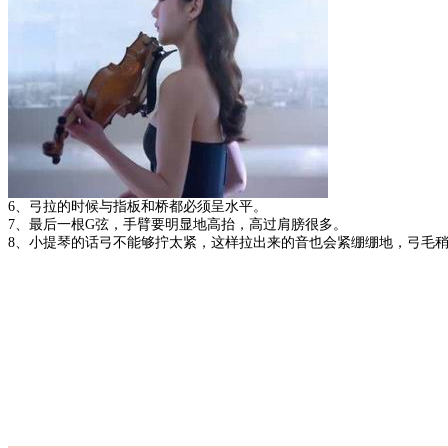
6、弓拉的时候与指板和桥都必须呈水平。
7、最后一根G弦，手臂要明显地高抬，高过肩膀很多。
8、小提琴的话弓不能够拧太紧，这样拉出来的音也会紧绷绷地，弓毛