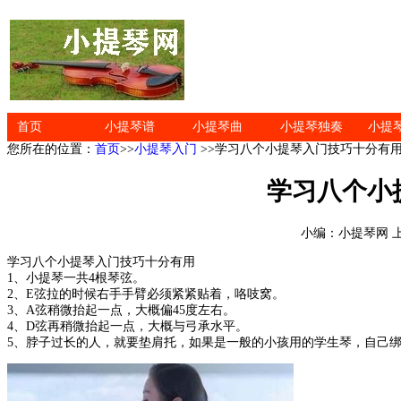
首页
小提琴谱
小提琴曲
小提琴独奏
小提
您所在的位置：
首页
>>
小提琴入门
>>学习八个小提琴入门技巧十分有
学习八个小
小编：小提琴网 
学习八个小提琴入门技巧十分有用
1、小提琴一共4根琴弦。
2、E弦拉的时候右手手臂必须紧紧贴着，咯吱窝。
3、A弦稍微抬起一点，大概偏45度左右。
4、D弦再稍微抬起一点，大概与弓承水平。
5、脖子过长的人，就要垫肩托，如果是一般的小孩用的学生琴，自己