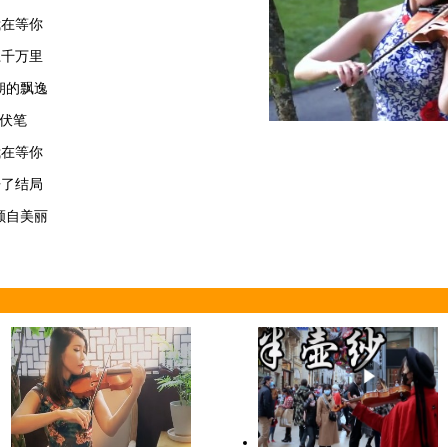
我在等你
江千万里
朝的飘逸
伏笔
我在等你
开了结局
顾自美丽