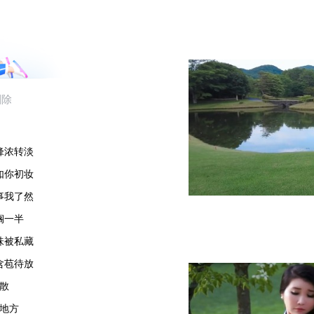
锋浓转淡
如你初妆
事我了然
搁一半
味被私藏
含苞待放
散
地方