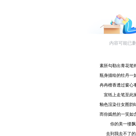
素胚勾勒出青花笔
瓶身描绘的牡丹一
冉冉檀香透过窗心
宣纸上走笔至此
釉色渲染仕女图韵
而你嫣然的一笑如
你的美一缕飘
去到我去不了的