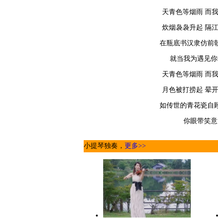
天青色等烟雨 而
炊烟袅袅升起 隔
在瓶底书汉隶仿前
就当我为遇见你
天青色等烟雨 而
月色被打捞起 晕
如传世的青花瓷自
你眼带笑意
小提琴独奏，
更多>>