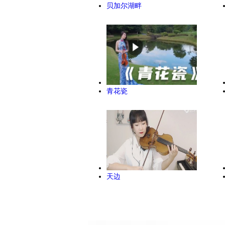
贝加尔湖畔
青花瓷
天边