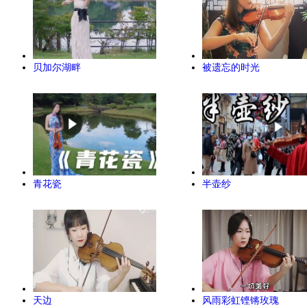
贝加尔湖畔
被遗忘的时光
青花瓷
半壶纱
天边
风雨彩虹铿锵玫瑰