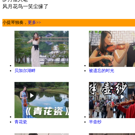
风月花鸟一笑尘缘了
小提琴独奏，
更多>>
贝加尔湖畔
被遗忘的时光
青花瓷
半壶纱