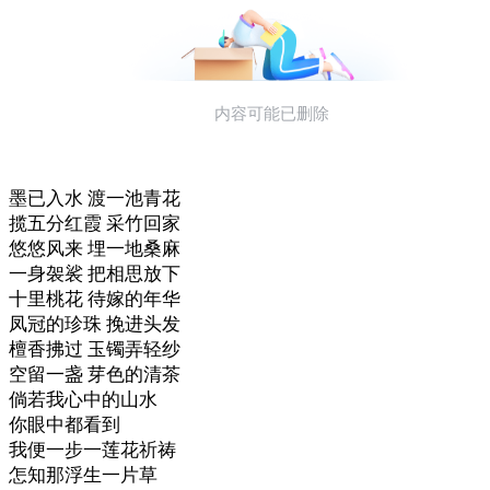
墨已入水 渡一池青花
揽五分红霞 采竹回家
悠悠风来 埋一地桑麻
一身袈裟 把相思放下
十里桃花 待嫁的年华
凤冠的珍珠 挽进头发
檀香拂过 玉镯弄轻纱
空留一盏 芽色的清茶
倘若我心中的山水
你眼中都看到
我便一步一莲花祈祷
怎知那浮生一片草