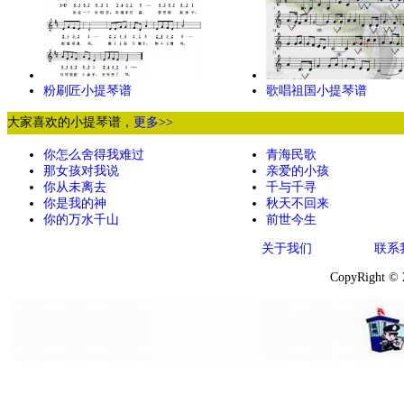
粉刷匠小提琴谱
歌唱祖国小提琴谱
大家喜欢的小提琴谱，
更多>>
你怎么舍得我难过
青海民歌
那女孩对我说
亲爱的小孩
你从未离去
千与千寻
你是我的神
秋天不回来
你的万水千山
前世今生
关于我们
联系
CopyRight ©