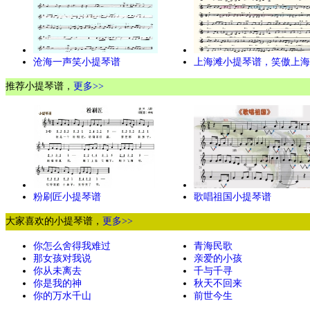
沧海一声笑小提琴谱
上海滩小提琴谱，笑傲上海
推荐小提琴谱，
更多>>
粉刷匠小提琴谱
歌唱祖国小提琴谱
大家喜欢的小提琴谱，
更多>>
你怎么舍得我难过
青海民歌
那女孩对我说
亲爱的小孩
你从未离去
千与千寻
你是我的神
秋天不回来
你的万水千山
前世今生