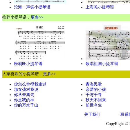
沧海一声笑小提琴谱
上海滩小提琴谱
推荐小提琴谱，
更多>>
粉刷匠小提琴谱
歌唱祖国小提琴谱
大家喜欢的小提琴谱，
更多>>
你怎么舍得我难过
青海民歌
那女孩对我说
亲爱的小孩
你从未离去
千与千寻
你是我的神
秋天不回来
你的万水千山
前世今生
关于我们
联系
CopyRight ©