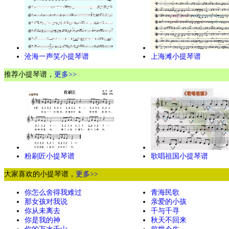
沧海一声笑小提琴谱
上海滩小提琴谱
推荐小提琴谱，
更多>>
粉刷匠小提琴谱
歌唱祖国小提琴谱
大家喜欢的小提琴谱，
更多>>
你怎么舍得我难过
青海民歌
那女孩对我说
亲爱的小孩
你从未离去
千与千寻
你是我的神
秋天不回来