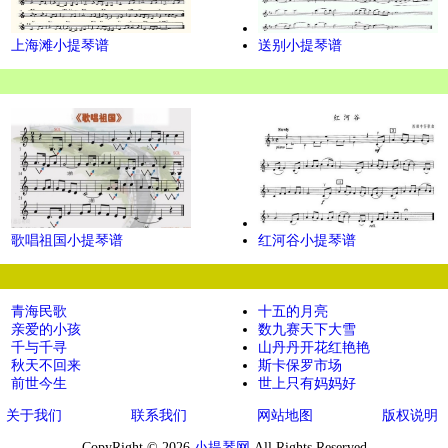
上海滩小提琴谱
送别小提琴谱
歌唱祖国小提琴谱
红河谷小提琴谱
青海民歌
十五的月亮
亲爱的小孩
数九赛天下大雪
千与千寻
山丹丹开花红艳艳
秋天不回来
斯卡保罗市场
前世今生
世上只有妈妈好
关于我们
联系我们
网站地图
版权说明
CopyRight © 2026
小提琴网
All Rights Reserved