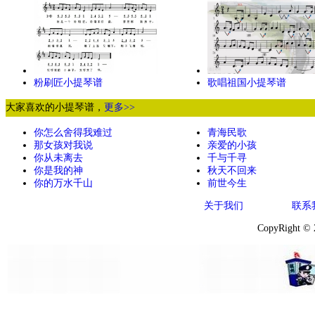
粉刷匠小提琴谱
歌唱祖国小提琴谱
大家喜欢的小提琴谱，
更多>>
你怎么舍得我难过
青海民歌
那女孩对我说
亲爱的小孩
你从未离去
千与千寻
你是我的神
秋天不回来
你的万水千山
前世今生
关于我们
联系
CopyRight ©