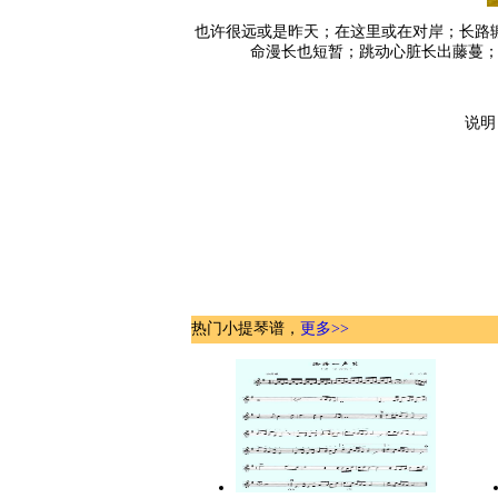
也许很远或是昨天；在这里或在对岸；长路
命漫长也短暂；跳动心脏长出藤蔓；
说明
热门小提琴谱，
更多>>