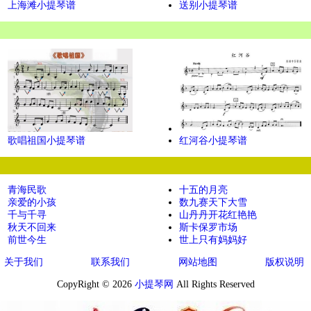
上海滩小提琴谱
送别小提琴谱
歌唱祖国小提琴谱
红河谷小提琴谱
青海民歌
十五的月亮
亲爱的小孩
数九赛天下大雪
千与千寻
山丹丹开花红艳艳
秋天不回来
斯卡保罗市场
前世今生
世上只有妈妈好
关于我们
联系我们
网站地图
版权说明
CopyRight © 2026
小提琴网
All Rights Reserved