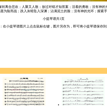
辗转离合悲欢；人聚又人散；放过对错才知答案；活着的勇敢；没有神的
愿为险而战；跌入灰暗坠入深渊；沾满泥土的脸；没有神的光环；握紧手中
小提琴谱共1页
：在小提琴谱图片上点击鼠标右键，图片另存为，即可将小提琴谱保存到