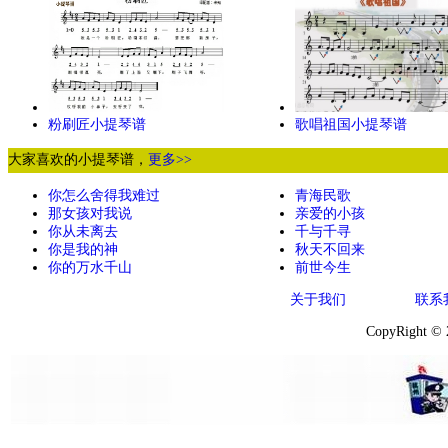
粉刷匠小提琴谱
歌唱祖国小提琴谱
大家喜欢的小提琴谱，
更多>>
你怎么舍得我难过
青海民歌
那女孩对我说
亲爱的小孩
你从未离去
千与千寻
你是我的神
秋天不回来
你的万水千山
前世今生
关于我们
联系
CopyRight ©