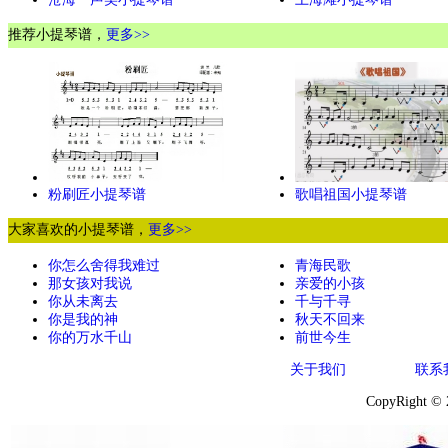
推荐小提琴谱，
更多>>
粉刷匠小提琴谱
歌唱祖国小提琴谱
大家喜欢的小提琴谱，
更多>>
你怎么舍得我难过
青海民歌
那女孩对我说
亲爱的小孩
你从未离去
千与千寻
你是我的神
秋天不回来
你的万水千山
前世今生
关于我们
联系
CopyRight ©