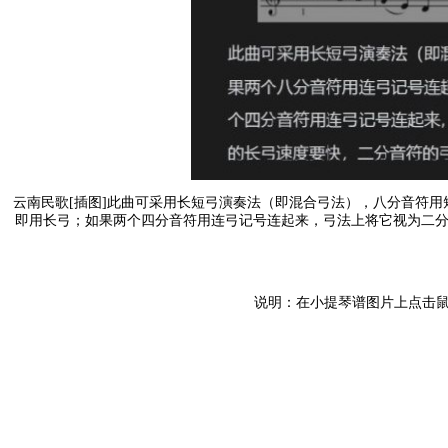
云南民歌[插图]此曲可采用长短弓演奏法（即混合弓法），八分音符
即用长弓；如果两个四分音符用连弓记号连起来，弓法上将它视为二分
说明：在小提琴谱图片上点击鼠