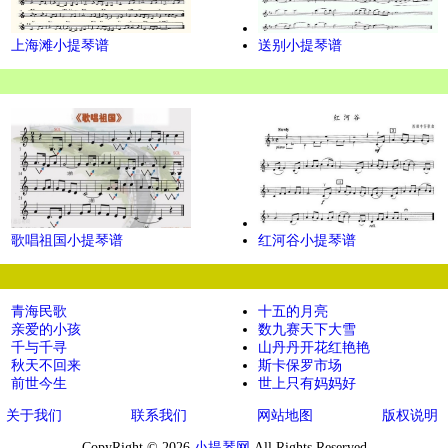
上海滩小提琴谱
送别小提琴谱
歌唱祖国小提琴谱
红河谷小提琴谱
青海民歌
十五的月亮
亲爱的小孩
数九赛天下大雪
千与千寻
山丹丹开花红艳艳
秋天不回来
斯卡保罗市场
前世今生
世上只有妈妈好
关于我们
联系我们
网站地图
版权说明
CopyRight © 2026
小提琴网
All Rights Reserved