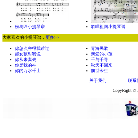
粉刷匠小提琴谱
歌唱祖国小提琴谱
大家喜欢的小提琴谱，
更多>>
你怎么舍得我难过
青海民歌
那女孩对我说
亲爱的小孩
你从未离去
千与千寻
你是我的神
秋天不回来
你的万水千山
前世今生
关于我们
联系
CopyRight ©