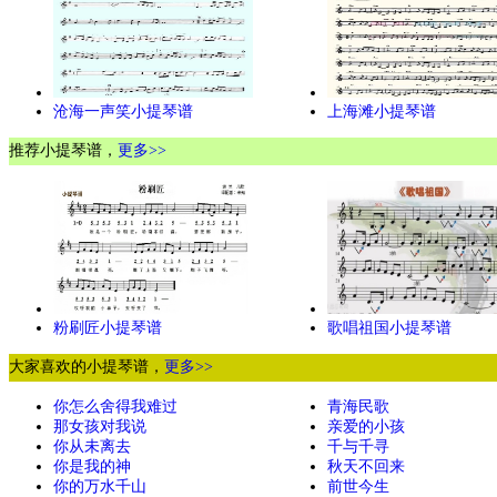
沧海一声笑小提琴谱
上海滩小提琴谱
推荐小提琴谱，
更多>>
粉刷匠小提琴谱
歌唱祖国小提琴谱
大家喜欢的小提琴谱，
更多>>
你怎么舍得我难过
青海民歌
那女孩对我说
亲爱的小孩
你从未离去
千与千寻
你是我的神
秋天不回来
你的万水千山
前世今生