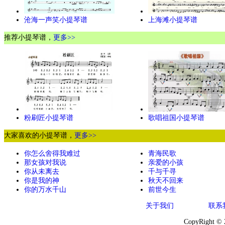
沧海一声笑小提琴谱
上海滩小提琴谱
推荐小提琴谱，
更多>>
粉刷匠小提琴谱
歌唱祖国小提琴谱
大家喜欢的小提琴谱，
更多>>
你怎么舍得我难过
青海民歌
那女孩对我说
亲爱的小孩
你从未离去
千与千寻
你是我的神
秋天不回来
你的万水千山
前世今生
关于我们
联系
CopyRight ©