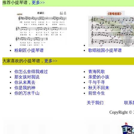
推荐小提琴谱，
更多>>
粉刷匠小提琴谱
歌唱祖国小提琴谱
大家喜欢的小提琴谱，
更多>>
你怎么舍得我难过
青海民歌
那女孩对我说
亲爱的小孩
你从未离去
千与千寻
你是我的神
秋天不回来
你的万水千山
前世今生
关于我们
联系
CopyRight ©