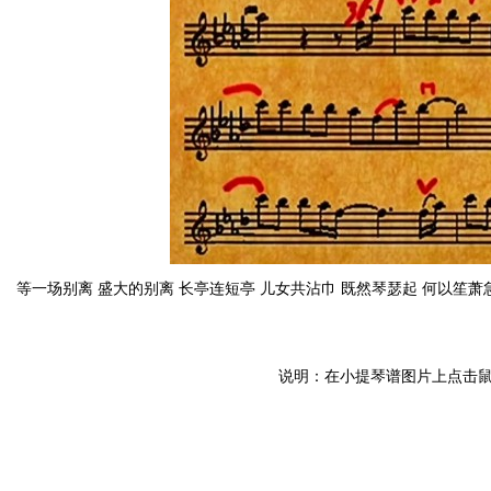
等一场别离 盛大的别离 长亭连短亭 儿女共沾巾 既然琴瑟起 何以笙萧
说明：在小提琴谱图片上点击鼠