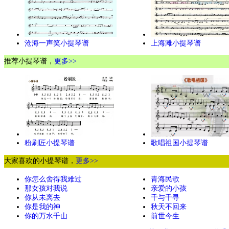
沧海一声笑小提琴谱
上海滩小提琴谱
推荐小提琴谱，
更多>>
粉刷匠小提琴谱
歌唱祖国小提琴谱
大家喜欢的小提琴谱，
更多>>
你怎么舍得我难过
青海民歌
那女孩对我说
亲爱的小孩
你从未离去
千与千寻
你是我的神
秋天不回来
你的万水千山
前世今生