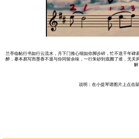
兰亭临帖行书如行云流水，月下门推心细如你脚步碎，忙不迭千年碑
醉，摹本易写而墨香不退与你同留余味，一行朱砂到底圈了谁，无关
解
说明：在小提琴谱图片上点击鼠